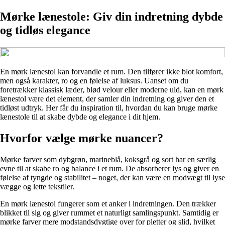
Mørke lænestole: Giv din indretning dybde
og tidløs elegance
En mørk lænestol kan forvandle et rum. Den tilfører ikke blot komfort,
men også karakter, ro og en følelse af luksus. Uanset om du
foretrækker klassisk læder, blød velour eller moderne uld, kan en mørk
lænestol være det element, der samler din indretning og giver den et
tidløst udtryk. Her får du inspiration til, hvordan du kan bruge mørke
lænestole til at skabe dybde og elegance i dit hjem.
Hvorfor vælge mørke nuancer?
Mørke farver som dybgrøn, marineblå, koksgrå og sort har en særlig
evne til at skabe ro og balance i et rum. De absorberer lys og giver en
følelse af tyngde og stabilitet – noget, der kan være en modvægt til lyse
vægge og lette tekstiler.
En mørk lænestol fungerer som et anker i indretningen. Den trækker
blikket til sig og giver rummet et naturligt samlingspunkt. Samtidig er
mørke farver mere modstandsdygtige over for pletter og slid, hvilket