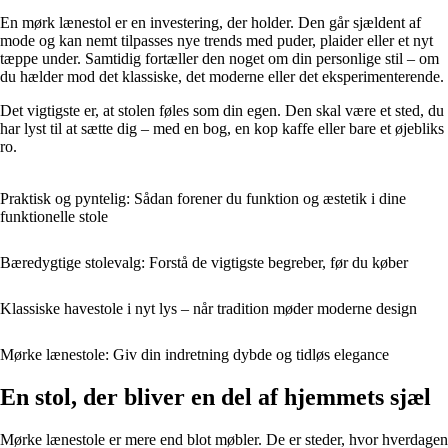
En mørk lænestol er en investering, der holder. Den går sjældent af
mode og kan nemt tilpasses nye trends med puder, plaider eller et nyt
tæppe under. Samtidig fortæller den noget om din personlige stil – om
du hælder mod det klassiske, det moderne eller det eksperimenterende.
Det vigtigste er, at stolen føles som din egen. Den skal være et sted, du
har lyst til at sætte dig – med en bog, en kop kaffe eller bare et øjebliks
ro.
Praktisk og pyntelig: Sådan forener du funktion og æstetik i dine
funktionelle stole
Bæredygtige stolevalg: Forstå de vigtigste begreber, før du køber
Klassiske havestole i nyt lys – når tradition møder moderne design
Mørke lænestole: Giv din indretning dybde og tidløs elegance
En stol, der bliver en del af hjemmets sjæl
Mørke lænestole er mere end blot møbler. De er steder, hvor hverdagen