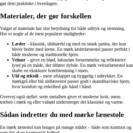
gør dem praktiske i hverdagen.
Materialer, der gør forskellen
Valget af materiale har stor betydning for både udtryk og stemning.
Her er nogle af de mest populære muligheder:
Læder
– klassisk, slidstærkt og med en smuk patina, der kun
bliver bedre med årene. En mørk læderlænestol passer perfekt i
både moderne og traditionelle hjem.
Velour
– giver en blød, luksuriøs fornemmelse og reflekterer
lyset på en måde, der tilfører dybde. En mørk velourlænestol kan
skabe en eksklusiv hotelstemning i stuen.
Uld og tekstil
– mere afslappet og hyggelig i udtrykket. En
mørkgrå eller blå uldlænestol passer godt i skandinaviske hjem,
hvor komfort og enkelhed går hånd i hånd.
Overvej også stellet: sorte metalben giver et moderne look, mens
træben i mørk eg eller valnød understreger det klassiske og varme.
Sådan indretter du med mørke lænestole
En mørk lænestol kan bruges på mange måder – både som kontrast og
som del af en harmonisk helhed.