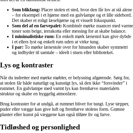
Som blikfang:
Placer stolen et sted, hvor den får lov at stå alene
– for eksempel i et hjørne med en gulvlampe og et lille sidebord.
Det skaber et roligt læsehjørne og et visuelt fokuspunkt.
Som del af en farvepalet:
Kombinér mørke nuancer med varme
toner som beige, terrakotta eller messing for at skabe balance.
I minimalistiske rum:
En enkelt mørk lænestol kan give dybde
i et ellers lyst og enkelt rum uden at virke tung.
I par:
To mørke lænestole over for hinanden skaber symmetri
og indbyder til samtale – ideelt i stuen eller biblioteket.
Lys og kontraster
Når du indretter med mørke møbler, er belysning afgørende. Sørg for,
at stolen får både naturligt og kunstigt lys, så den ikke “forsvinder” i
rummet. En gulvlampe med varmt lys kan fremhæve materialets
struktur og skabe en hyggelig atmosfære.
Brug kontraster for at undgå, at rummet bliver for tungt. Lyse tæpper,
puder eller vægge kan give luft og fremhæve stolens form. Grønne
planter eller kunst på væggene kan også tilføre liv og farve.
Tidløshed og personlighed