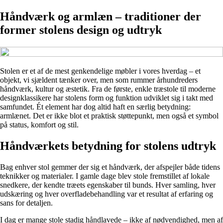
Håndværk og armlæn – traditioner der
former stolens design og udtryk
Stolen er et af de mest genkendelige møbler i vores hverdag – et
objekt, vi sjældent tænker over, men som rummer århundreders
håndværk, kultur og æstetik. Fra de første, enkle træstole til moderne
designklassikere har stolens form og funktion udviklet sig i takt med
samfundet. Ét element har dog altid haft en særlig betydning:
armlænet. Det er ikke blot et praktisk støttepunkt, men også et symbol
på status, komfort og stil.
Håndværkets betydning for stolens udtryk
Bag enhver stol gemmer der sig et håndværk, der afspejler både tidens
teknikker og materialer. I gamle dage blev stole fremstillet af lokale
snedkere, der kendte træets egenskaber til bunds. Hver samling, hver
udskæring og hver overfladebehandling var et resultat af erfaring og
sans for detaljen.
I dag er mange stole stadig håndlavede – ikke af nødvendighed, men af