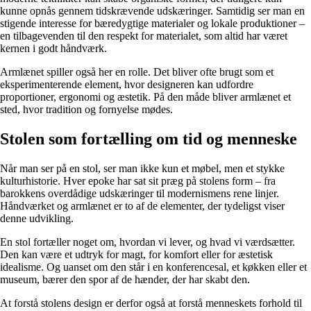
kunne opnås gennem tidskrævende udskæringer. Samtidig ser man en
stigende interesse for bæredygtige materialer og lokale produktioner –
en tilbagevenden til den respekt for materialet, som altid har været
kernen i godt håndværk.
Armlænet spiller også her en rolle. Det bliver ofte brugt som et
eksperimenterende element, hvor designeren kan udfordre
proportioner, ergonomi og æstetik. På den måde bliver armlænet et
sted, hvor tradition og fornyelse mødes.
Stolen som fortælling om tid og menneske
Når man ser på en stol, ser man ikke kun et møbel, men et stykke
kulturhistorie. Hver epoke har sat sit præg på stolens form – fra
barokkens overdådige udskæringer til modernismens rene linjer.
Håndværket og armlænet er to af de elementer, der tydeligst viser
denne udvikling.
En stol fortæller noget om, hvordan vi lever, og hvad vi værdsætter.
Den kan være et udtryk for magt, for komfort eller for æstetisk
idealisme. Og uanset om den står i en konferencesal, et køkken eller et
museum, bærer den spor af de hænder, der har skabt den.
At forstå stolens design er derfor også at forstå menneskets forhold til