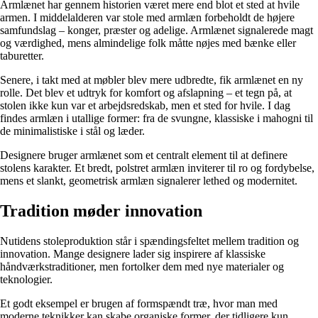
Armlænet har gennem historien været mere end blot et sted at hvile
armen. I middelalderen var stole med armlæn forbeholdt de højere
samfundslag – konger, præster og adelige. Armlænet signalerede magt
og værdighed, mens almindelige folk måtte nøjes med bænke eller
taburetter.
Senere, i takt med at møbler blev mere udbredte, fik armlænet en ny
rolle. Det blev et udtryk for komfort og afslapning – et tegn på, at
stolen ikke kun var et arbejdsredskab, men et sted for hvile. I dag
findes armlæn i utallige former: fra de svungne, klassiske i mahogni til
de minimalistiske i stål og læder.
Designere bruger armlænet som et centralt element til at definere
stolens karakter. Et bredt, polstret armlæn inviterer til ro og fordybelse,
mens et slankt, geometrisk armlæn signalerer lethed og modernitet.
Tradition møder innovation
Nutidens stoleproduktion står i spændingsfeltet mellem tradition og
innovation. Mange designere lader sig inspirere af klassiske
håndværkstraditioner, men fortolker dem med nye materialer og
teknologier.
Et godt eksempel er brugen af formspændt træ, hvor man med
moderne teknikker kan skabe organiske former, der tidligere kun