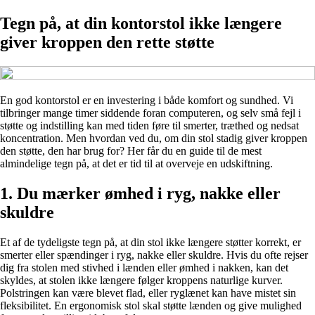
Tegn på, at din kontorstol ikke længere
giver kroppen den rette støtte
En god kontorstol er en investering i både komfort og sundhed. Vi
tilbringer mange timer siddende foran computeren, og selv små fejl i
støtte og indstilling kan med tiden føre til smerter, træthed og nedsat
koncentration. Men hvordan ved du, om din stol stadig giver kroppen
den støtte, den har brug for? Her får du en guide til de mest
almindelige tegn på, at det er tid til at overveje en udskiftning.
1. Du mærker ømhed i ryg, nakke eller
skuldre
Et af de tydeligste tegn på, at din stol ikke længere støtter korrekt, er
smerter eller spændinger i ryg, nakke eller skuldre. Hvis du ofte rejser
dig fra stolen med stivhed i lænden eller ømhed i nakken, kan det
skyldes, at stolen ikke længere følger kroppens naturlige kurver.
Polstringen kan være blevet flad, eller ryglænet kan have mistet sin
fleksibilitet. En ergonomisk stol skal støtte lænden og give mulighed