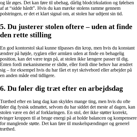
og lår øges. Det kan føre til ubehag, dårlig blodcirkulation og følelsen
af at “sidde hårdt”. Hvis du kan mærke stolens ramme gennem
polstringen, er det et klart signal om, at stolen har udtjent sin tid.
5. Du justerer stolen oftere – uden at finde
den rette stilling
En god kontorstol skal kunne tilpasses din krop, men hvis du konstant
ændrer på højde, ryglæn eller armlæn uden at finde en behagelig
position, kan det være tegn på, at stolen ikke længere passer til dig.
Enten fordi mekanismerne er slidte, eller fordi dine behov har ændret
sig – for eksempel hvis du har fået et nyt skrivebord eller arbejder på
en anden måde end tidligere.
6. Du føler dig træt efter en arbejdsdag
Træthed efter en lang dag kan skyldes mange ting, men hvis du ofte
føler dig fysisk udmattet, selvom du har siddet det meste af dagen, kan
stolen være en del af forklaringen. En stol, der ikke støtter korrekt,
tvinger kroppen til at bruge energi på at holde balancen og kompensere
for manglende støtte. Det kan føre til muskelspændinger og generel
træthed.