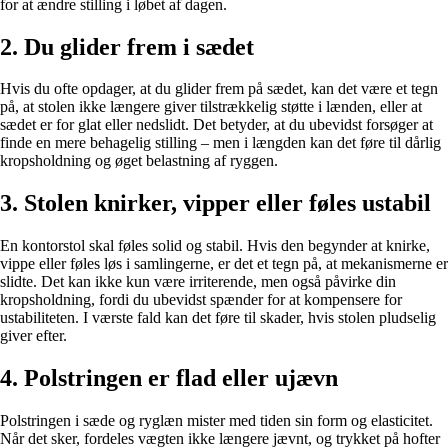
for at ændre stilling i løbet af dagen.
2. Du glider frem i sædet
Hvis du ofte opdager, at du glider frem på sædet, kan det være et tegn
på, at stolen ikke længere giver tilstrækkelig støtte i lænden, eller at
sædet er for glat eller nedslidt. Det betyder, at du ubevidst forsøger at
finde en mere behagelig stilling – men i længden kan det føre til dårlig
kropsholdning og øget belastning af ryggen.
3. Stolen knirker, vipper eller føles ustabil
En kontorstol skal føles solid og stabil. Hvis den begynder at knirke,
vippe eller føles løs i samlingerne, er det et tegn på, at mekanismerne er
slidte. Det kan ikke kun være irriterende, men også påvirke din
kropsholdning, fordi du ubevidst spænder for at kompensere for
ustabiliteten. I værste fald kan det føre til skader, hvis stolen pludselig
giver efter.
4. Polstringen er flad eller ujævn
Polstringen i sæde og ryglæn mister med tiden sin form og elasticitet.
Når det sker, fordeles vægten ikke længere jævnt, og trykket på hofter