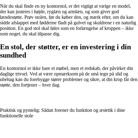
Når du skal finde en ny kontorstol, er det vigtigt at vælge en model,
der kan justeres i højde, ryglæn og armlæn, og som giver god
lændestøtte. Prøv stolen, før du køber den, og mærk efter, om du kan
sidde afslappet med fødderne fladt på gulvet og skuldrene i en naturlig
position. En god stol skal føles som en forlængelse af kroppen – ikke
som noget, du skal tilpasse dig.
En stol, der støtter, er en investering i din
sundhed
En kontorstol er ikke bare et møbel, men et redskab, der påvirker din
daglige trivsel. Ved at være opmærksom på de små tegn på slid og
ubehag kan du forebygge større problemer og sikre, at din krop får den
støtte, den fortjener – hver dag.
Praktisk og pyntelig: Sådan forener du funktion og æstetik i dine
funktionelle stole